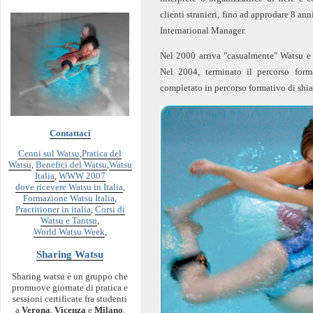
clienti stranieri, fino ad approdare 8 ann
International Manager.
Nel 2000 arriva "casualmente" Watsu e 
Nel 2004, terminato il percorso forma
completato in percorso formativo di shia
Contattaci
Cenni sul Watsu
,
Pratica del
Watsu
,
Benefici del Watsu
,
Watsu
Italia
,
WWW 2007
dove ricevere Watsu in Italia
,
Formazione Watsu Italia
,
Practitioner in italia
,
Corsi di
Watsu e Tantsu
,
World Watsu Week
,
Sharing Watsu
Sharing watsu è un gruppo che
promuove giornate di pratica e
sessioni certificate fra studenti
a
Verona
,
Vicenza
e
Milano
.