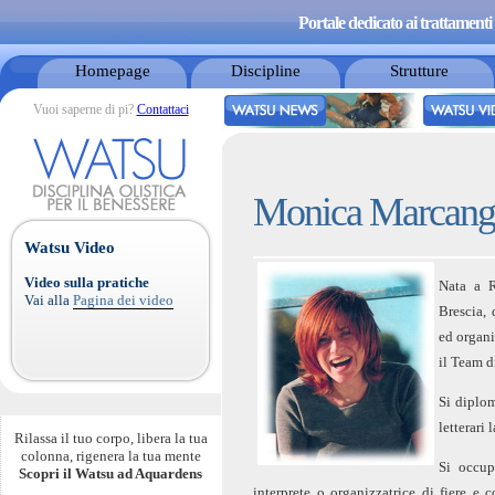
Portale dedicato ai trattamenti 
Homepage
Discipline
Strutture
Vuoi saperne di pi?
Contattaci
Monica Marcang
Watsu Video
Video sulla pratiche
Nata a R
Vai alla
Pagina dei video
Brescia, 
ed organi
il Team d
Si diplom
letterari
Rilassa il tuo corpo, libera la tua
colonna, rigenera la tua mente
Si occup
Scopri il Watsu ad Aquardens
interprete o organizzatrice di fiere e c