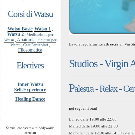
Corsi di Watsu
Watsu Basic
Watsu 1
,
,
Watsu 2
,
Meditazione per
Anatomia
Watsu
,
,
Shiatsu per
Lavora regolarmente a
Brescia
, in Via S
Watsu
,
Casi Particolari
,
Filosomatica
Studios - Virgin A
Electives
Inner Watsu
P
alestra - Relax - Ce
Self-Experience
Healing Dance
nei seguenti orari:
Luned dalle 19:00 alle 22:00
Marted dalle 19:00 alle 22:00
Se vuoi conoscere altri bodyworks
Mercoled dalle 12:30 alle 14:30 e dalle
correlati