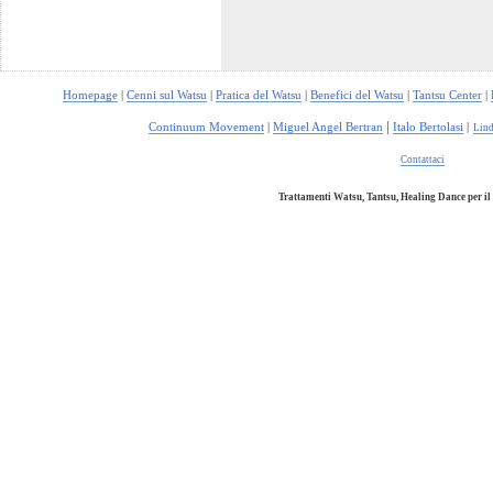
Homepage
|
Cenni sul Watsu
|
Pratica del Watsu
|
Benefici del Watsu
|
Tantsu Center
|
|
Continuum Movement
|
Miguel Angel Bertran
Italo Bertolasi
|
Lin
Contattaci
Trattamenti Watsu, Tantsu, Healing Dance per il 